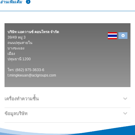
อ่านเพิ่มเติม
บริษัท แอดวานซ์ คอนโทรล จำกัด
39/49 หมู่ 3
ถนนปทุมสายใน
บางขะแยง
เมือง
ปทุมธานี 1200
โทร: (662) 975-3633-6
t.mingkwuan@aclgroups.com
เครื่องทำความชื่้น
ข้อมูลบริษัท