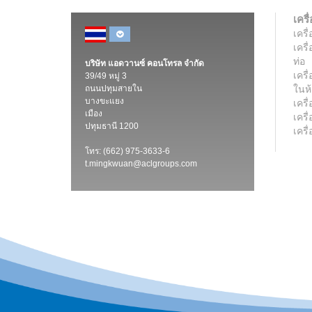
เครื
เครื
เครื
ท่อ
บริษัท แอดวานซ์ คอนโทรล จำกัด
เครื
39/49 หมู่ 3
ถนนปทุมสายใน
ในห้
บางขะแยง
เคร
เมือง
เครื
ปทุมธานี 1200
เครื
โทร: (662) 975-3633-6
t.mingkwuan@aclgroups.com