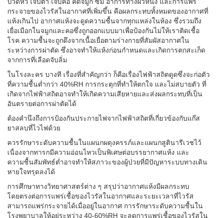
ปวดหัว เจ็บตา เจ็บคอ คัดจมูก ซึม อาการทางผิวหนัง และการแพร่
กระจายของไวรัสในอากาศที่เพิ่มขึ้น คือผลกระทบทั้งหมดของอากาศที่
แห้งเกินไป อากาศแห้งจะดูดความชื้นจากทุกแหล่งในห้อง ซึ่งรวมถึง
เยื่อเมือกในจมูกและคอซึ่งถูกออกแบบมาเพื่อป้องกันไม่ให้เราติดเชื้อ
โรค ความชื้นจะถูกดึงจากเนื้อเยื่อตามร่างกายที่สัมผัสอากาศใน
ระหว่างการผ่าตัด ซึ่งอาจทำให้แห้งก่อนกำหนดและเกิดการตกสะเก็ด
จากการที่เลือดจับลิ่ม
ในโรงละคร บางที เรื่องที่สำคัญกว่า ก็คือเรื่องไฟฟ้าสถิตดูดซึ่งจะก่อตัว
ที่ความชื้นต่ำกว่า 40%RH การกระตุกที่ทำให้ตกใจ และไม่สบายตัว ที่
เกิดจากไฟฟ้าสถิตอาจทำให้เกิดความเสียหายและส่งผลกระทบที่เป็น
อันตรายต่อการผ่าตัดได้
ต้องคำนึงถึงการป้องกันประกายไฟจากไฟฟ้าสถิตที่เกี่ยวข้องกับแก๊ส
ยาสลบที่ไวไฟด้วย
ควรรักษาระดับความชื้นในแผนกผดุงครรภ์และแผนกสูตินารีเวชไว้
เนื่องจากทารกมีความอ่อนไหวเป็นพิเศษต่อบรรยากาศแห้ง และ
ความชื้นสัมพัทธ์ต่ำอาจทำให้สภาวะของผู้ป่วยที่มีปัญหาระบบทางเดิน
หายใจทรุดลงได้
การศึกษาทางวิทยาศาสตร์ต่าง ๆ สรุปว่าอากาศแห้งมีผลกระทบ
โดยตรงต่อการแพร่เชื้อของไวรัสในอากาศและระยะเวลาที่ไวรัส
สามารถแพร่กระจายได้เมื่ออยู่ในอากาศ การรักษาระดับความชื้นใน
โรงพยาบาลให้อยู่ระหว่าง 40-60%RH จะลดการแพร่เชื้อของไวรัสใน